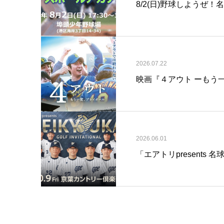
8/2(日)野球しようぜ
2026.07.22
映画『４アウト ーもう
2026.06.01
「エアトリpresents