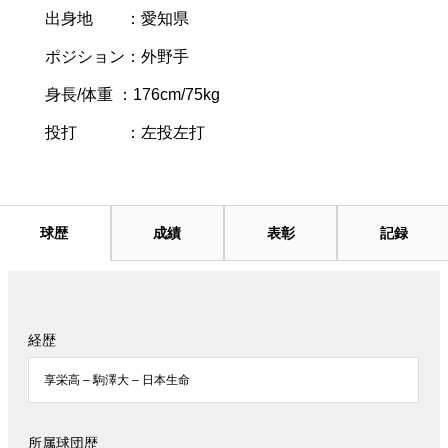
出身地 ：愛知県
ポジション：外野手
身長/体重 ：176cm/75kg
投打 ：左投左打
球歴
成績
表彰
記録
経歴
享栄高 – 駒澤大 – 日本生命
所属球団歴