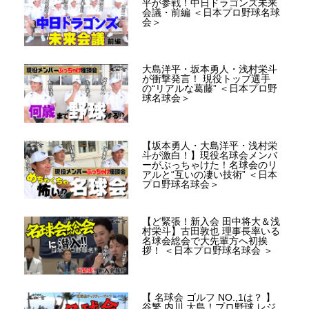
平が参戦！中日ドラゴンズ未来
会議・前編 ＜日本プロ野球名球
会＞
大島洋平・坂本勇人・浅村栄斗
が衝撃発言！ 現役トップ選手
の“リアルな葛藤” ＜日本プロ野
球名球会＞
【坂本勇人・大島洋平・浅村栄
斗が激白！】現役名球会メンバ
ーがぶっちゃけた！名球会のリ
アルと“互いの凄い技術” ＜日本
プロ野球名球会＞
【ど緊張！新入会 田中将大＆浅
村栄斗】古田敦也 理事長率いる
名球会総会で大先輩方へ初挨
拶！ ＜日本プロ野球名球会 ＞
【 名球会 ゴルフ NO.,1は？ 】
谷繁 内川 大島！プロ野球 レジ