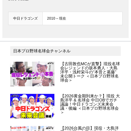
中日ドラゴンズ
2010 – 現在
日本プロ野球名球会チャンネル
【古田敦也MCが直撃】現役名球
会レジェンドの坂本勇人・大島
洋平・浅村栄斗の“本音と葛藤”
未公開トーク ＜日本プロ野球名
球会＞
【2026黄金期到来か？】現役 大
島洋平 & 名球会 中日OBでガチ
議論！中日ドラゴンズ未来会
議・後編 ＜日本プロ野球名球会
＞
【2026台風の目】現役・大島洋