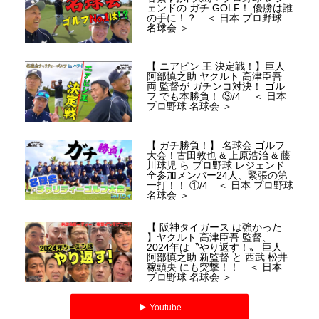
ェンドの ガチ GOLF！ 優勝は誰
の手に！？ ＜ 日本 プロ野球
名球会 ＞
【 ニアピン 王 決定戦！】巨人
阿部慎之助 ヤクルト 高津臣吾
両 監督が ガチンコ対決！ ゴル
フ でも本勝負！ ③/4 ＜ 日本
プロ野球 名球会 ＞
【 ガチ勝負！】 名球会 ゴルフ
大会！古田敦也 & 上原浩治 & 藤
川球児 ら プロ野球 レジェンド
全参加メンバー24人、緊張の第
一打！！ ①/4 ＜ 日本 プロ野球
名球会 ＞
【 阪神タイガース は強かった
】ヤクルト 高津臣吾 監督、
2024年は〝やり返す！〟 巨人
阿部慎之助 新監督 と 西武 松井
稼頭央 にも突撃！！ ＜ 日本
プロ野球 名球会 ＞
▶︎ Youtube