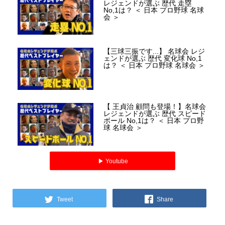
レジェンドが選ぶ 歴代 走塁
No,1は？ ＜ 日本 プロ野球 名球
会 ＞
【三球三振です...】 名球会 レジ
ェンドが選ぶ 歴代 変化球 No,1
は？ ＜ 日本 プロ野球 名球会 ＞
【 王貞治 顧問も登場！】名球会
レジェンドが選ぶ 歴代 スピード
ボール No,1は？ ＜ 日本 プロ野
球 名球会 ＞
▶︎ Youtube
Tweet
Share