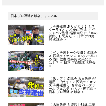
日本プロ野球名球会チャンネル
【 今井達也 ありがとう 】ミス
ターライオンズ 栗山巧 ＆ 元 侍
ジャパン監督 稲葉篤紀 に〝10の
質問〟してみた ＜ 日本 プロ野
球 名球会 ＞
【 ベンチ裏トーク公開 】名球会
＆ 西武ライオンズ メンバー率い
る 古田敦也 理事長 の采配と
は！？ ＜ 日本 プロ野球 名球会
＞
【 激レア 】名球会 古田敦也 が
起用！〝代打！？ 西武ライオン
ズ 今井達也 〟 名球会 ベースボ
ール フェスティバル・後半戦 ＜
日本 プロ野球 名球会 ＞
【 古田敦也 も驚愕！61歳 工藤