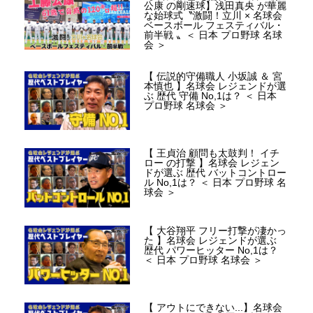
公康 の剛速球】浅田真央 が華麗
な始球式〝激闘！立川 × 名球会
ベースボール フェスティバル・
前半戦 〟＜ 日本 プロ野球 名球
会 ＞
【 伝説的守備職人 小坂誠 ＆ 宮
本慎也 】名球会 レジェンドが選
ぶ 歴代 守備 No,1は？ ＜ 日本
プロ野球 名球会 ＞
【 王貞治 顧問も太鼓判！ イチ
ロー の打撃 】名球会 レジェン
ドが選ぶ 歴代 バットコントロー
ル No,1は？ ＜ 日本 プロ野球 名
球会 ＞
【 大谷翔平 フリー打撃が凄かっ
た 】名球会 レジェンドが選ぶ
歴代 パワーヒッター No,1は？
＜ 日本 プロ野球 名球会 ＞
【 アウトにできない...】名球会