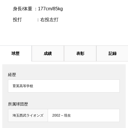
身長/体重 ：177cm/85kg
投打 ：右投左打
球歴
成績
表彰
記録
経歴
育英高等学校
所属球団歴
埼玉西武ライオンズ
2002 – 現在